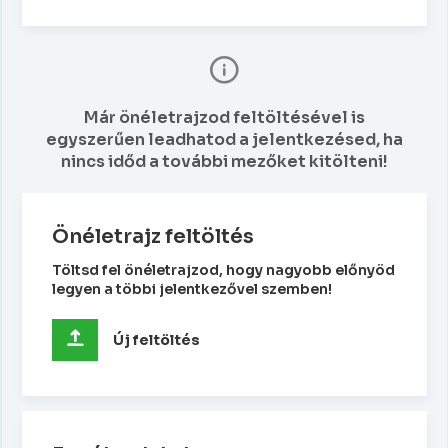
Már önéletrajzod feltöltésével is
egyszerűen leadhatod a jelentkezésed, ha
nincs időd a további mezőket kitölteni!
Önéletrajz feltöltés
Töltsd fel önéletrajzod, hogy nagyobb előnyöd
legyen a többi jelentkezővel szemben!
Új feltöltés